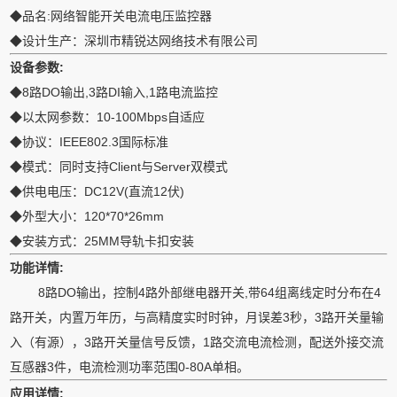
◆品名:网络智能开关电流电压监控器
◆设计生产：深圳市精锐达网络技术有限公司
设备参数:
◆8路DO输出,3路DI输入,1路电流监控
◆以太网参数：10-100Mbps自适应
◆协议：IEEE802.3国际标准
◆模式：同时支持Client与Server双模式
◆供电电压：DC12V(直流12伏)
◆外型大小：120*70*26mm
◆安装方式：25MM导轨卡扣安装
功能详情:
8路DO输出，控制4路外部继电器开关,带64组离线定时分布在4
路开关，内置万年历，与高精度实时时钟，月误差3秒，3路开关量输
入（有源），3路开关量信号反馈，1路交流电流检测，配送外接交流
互感器3件，电流检测功率范围0-80A单相。
应用详情: