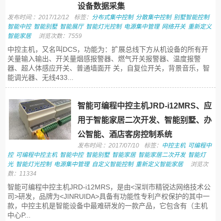
设备数据采集
发布时间:：2017/12/12
标签：
分布式集中控制
分散集中控制
别墅智能控制
智能中控
智能别墅
智能展厅
智能灯光控制
电源集中管理
网络开关
重新定义
智能家居
浏览次数：7559
中控主机，又名叫DCS，功能为：扩展总线下方从机设备的所有开
关量输入输出、开关量烟感报警器、燃气开关报警器、温度报警
器、超人体感应开关、普通墙面开 关，自复位开关，背景音乐，智
能调光器、无线433...
智能可编程中控主机JRD-i12MRS、应
用于智能家居二次开发、智能别墅、办
公智能、酒店客房控制系统
发布时间:：2017/07/10
标签：
中控主机
可编程中
控
可编程中控主机
智能中控
智能别墅
智能家居
智能家居二次开发
智能灯
光
智能灯光控制
电源集中管理
自定义智能控制
重新定义智能家居
浏览次
数：11334
智能可编程中控主机JRD-i12MRS，是由<深圳市精锐达网络技术公
司>研发，品牌为<JINRUIDA>具备有功能性专利产权保护的其中一
款，中控主机是智能设备中最难研发的一款产品，它包含有（主机
中心P...