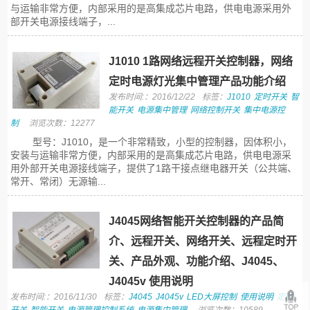
与运输非常方便，内部采用的是高集成芯片电路，供电电源采用外
部开关电源接线端子，...
J1010 1路网络远程开关控制器，网络
定时电源灯光集中管理产品功能介绍
发布时间:：2016/12/22
标签：
J1010
定时开关
智
能开关
电源集中管理
网络控制开关
集中电源控
制
浏览次数：12277
型号：J1010，是一个非常精致，小型的控制器，因体积小，
安装与运输非常方便，内部采用的是高集成芯片电路，供电电源采
用外部开关电源接线端子，提供了1路干接点继电器开关（公共端、
常开、常闭）无源输...
J4045网络智能开关控制器的产品简
介、远程开关、网络开关、远程定时开
关、产品外观、功能介绍、J4045、
J4045v 使用说明
发布时间:：2016/11/30
标签：
J4045
J4045v
LED大屏控制
使用说明
定时