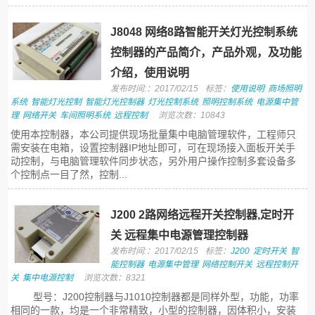
J8048 网络8路智能开关灯光控制系统
控制器的产品简介，产品外观，及功能
介绍，使用说明
发布时间:：2017/02/15
标签：
使用说明
商场照明
系统
智能灯光控制
智能灯光控制器
灯光控制系统
照明控制系统
电源集中管
理
网络开关
车间照明系统
远程控制
浏览次数：10843
使用本控制器，本公司提供现场批量集中电脑管理软件，工程师只
需安装在电箱，设置控制器IP地址即可，可在现场接入面板开关手
动控制，与电脑管理软件同步状态，另外用户操作控制多套设备多
个控制点一目了然，控制...
J200 2路网络远程开关控制器,定时开
关 远程集中电源管理控制器
发布时间:：2017/02/15
标签：
J200
定时开关
智
能控制器
电源集中管理
网络控制开关
远程控制开
关
集中电源控制
浏览次数：8321
型号：J200控制器与J1010控制器都是同样外型，功能，功率
相同的一款，均是一个非常精致，小型的控制器，因体积小，安装