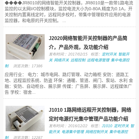
◆◆◆◆JR8010的网络智能开关控制器，JR8010是一款带1路电流
监控的以太网I/O控制模块，监控电流大小为0-80A,精度为0.1A，开
关控制内置离线定时，远程同步校时，带集中管理软件应用的电源
监控器，和电原的开关控制。 ...
J2020网络智能开关控制器的产品简
介，产品外观，及功能介绍
发布时间:：2017/02/15
标签：
定时开关
智能开
关
网络开关
远程控制
远程电源管理
集中电源控
制
浏览次数：17386
应用行业： 电力：城市电网、路灯管理、动力箱柜 安防：道路工
地、远程监控系统、防盗 环保：通暖、管道、闸门、泵站、水利 金
融：安防、自动柜台、展示屏 传媒：广告屏、展示屏、远程媒体广
告 学校：宿舍...
J1010 1路网络远程开关控制器，网络
定时电源灯光集中管理产品功能介绍
发布时间:：2016/12/22
标签：
J1010
定时开关
智
能开关
电源集中管理
网络控制开关
集中电源控
制
浏览次数：12287