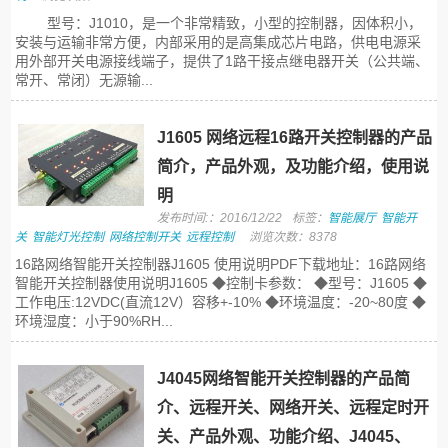
型号：J1010，是一个非常精致，小型的控制器，因体积小，
安装与运输非常方便，内部采用的是高集成芯片电路，供电电源采
用外部开关电源接线端子，提供了1路干接点继电器开关（公共端、
常开、常闭）无源输...
J1605 网络远程16路开关控制器的产品
简介，产品外观，及功能介绍，使用说
明
发布时间:：2016/12/22
标签：
智能展厅
智能开
关
智能灯光控制
网络控制开关
远程控制
浏览次数：8378
16路网络智能开关控制器J1605 使用说明PDF下载地址：16路网络
智能开关控制器使用说明J1605 ◆控制卡参数： ◆型号：J1605 ◆
工作电压:12VDC(直流12V）容移+-10% ◆环境温度：-20~80度 ◆
环境湿度：小于90%RH...
J4045网络智能开关控制器的产品简
介、远程开关、网络开关、远程定时开
关、产品外观、功能介绍、J4045、